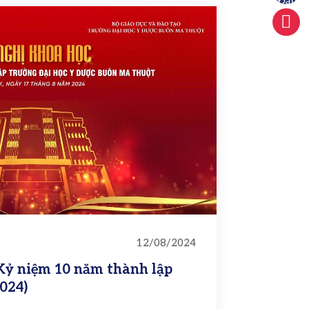
Lên đầu t
12/08/2024
Kỷ niệm 10 năm thành lập
024)