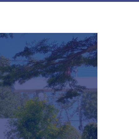
Đại học liên thông chính quy
Khóa học ngắn hạn & CME
Học bổng
Tra cứu kết quả tuyển sinh
Tra cứu điểm xét tốt nghiệp THPT
k Lắk