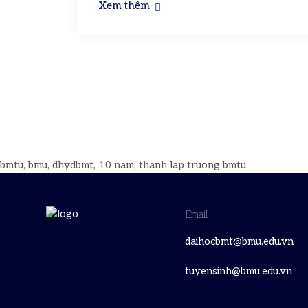
Xem thêm
bmtu, bmu, dhydbmt, 10 nam, thanh lap truong bmtu
Email
daihocbmt@bmu.edu.vn
tuyensinh@bmu.edu.vn