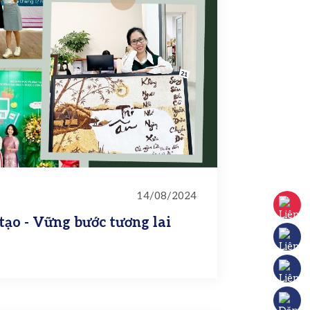
14/08/2024
Hotline:
ạo - Vững bước tương lai
Liên hệ F
Liên hệ Z
Đăng ký