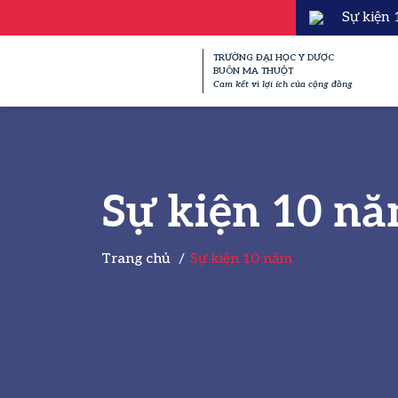
Sự kiện
TRƯỜNG ĐẠI HỌC Y DƯỢC
BUÔN MA THUỘT
Cam kết vì lợi ích của cộng đồng
Sự kiện 10 n
Trang chủ
Sự kiện 10 năm