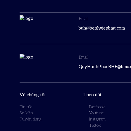
Email
buh@benhvienbmt.com
Email
QuyHanhPhucBHF@bmu.e
Về chúng tôi
Theo dõi
Tin tức
Facebook
Sự kiện
Youtube
Tuyển dụng
Instagram
Tiktok