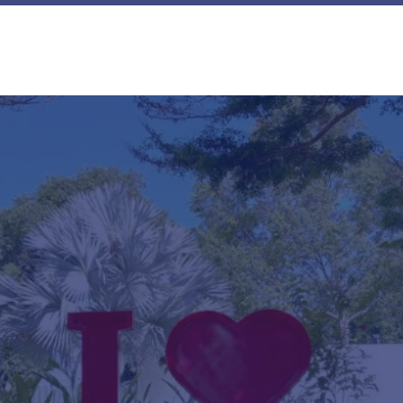
CÁC ĐƠN VỊ HỢP TÁC PHÁT TRIỂN
Đại học chính quy
Sau đại học
Xem tất cả đơn vị hợp tác phát triển
HỌC PHÍ – HỌC BỔNG
Học phí
ĐĂNG KÝ – TRA CỨU
Đăng ký tư vấn
Tra cứu điểm quy đổi tương đương
THÔNG TIN LIÊN HỆ
298 Hà Huy Tập, Phường Tân An, Tỉnh Đắ
02623 98 66 88
tuyensinh@bmu.edu.vn