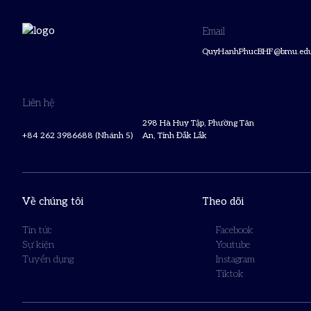
Email
QuyHanhPhucBHF@bmu.edu
Liên hệ
298 Hà Huy Tập, Phường Tân
+84 262 3986688 (Nhánh 5)
An, Tỉnh Đắk Lắk
Về chúng tôi
Theo dõi
Tin tức
Facebook
Sự kiện
Youtube
Tuyển dụng
Instagram
Tiktok