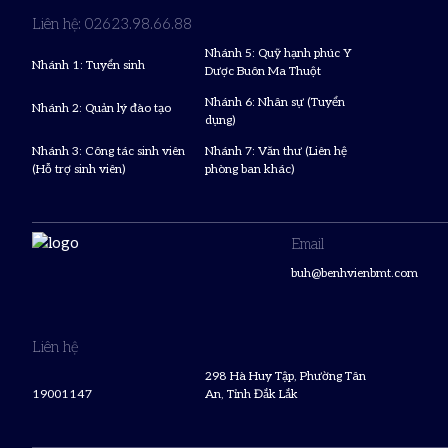
Liên hệ: 02623.98.66.88
Nhánh 5: Quỹ hạnh phúc Y
Nhánh 1: Tuyển sinh
Dược Buôn Ma Thuột
Nhánh 6: Nhân sự (Tuyển
Nhánh 2: Quản lý đào tạo
dụng)
Nhánh 3: Công tác sinh viên
Nhánh 7: Văn thư (Liên hệ
(Hỗ trợ sinh viên)
phòng ban khác)
Email
buh@benhvienbmt.com
Liên hệ
298 Hà Huy Tập, Phường Tân
19001147
An, Tỉnh Đắk Lắk