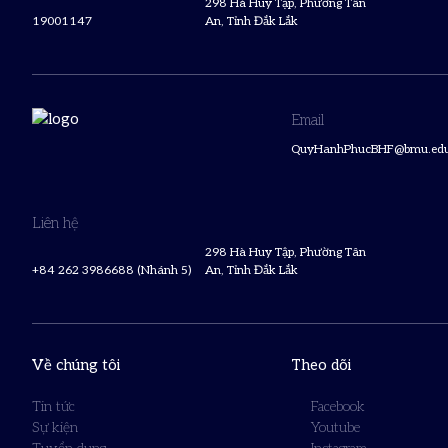
298 Hà Huy Tập, Phường Tân
19001147
An, Tỉnh Đắk Lắk
Email
QuyHanhPhucBHF@bmu.edu
Liên hệ
298 Hà Huy Tập, Phường Tân
+84 262 3986688 (Nhánh 5)
An, Tỉnh Đắk Lắk
Về chúng tôi
Theo dõi
Tin tức
Facebook
Sự kiện
Youtube