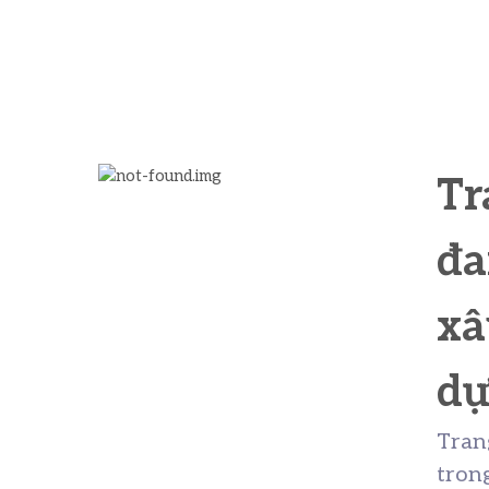
Tr
đa
xâ
d
Tran
tron