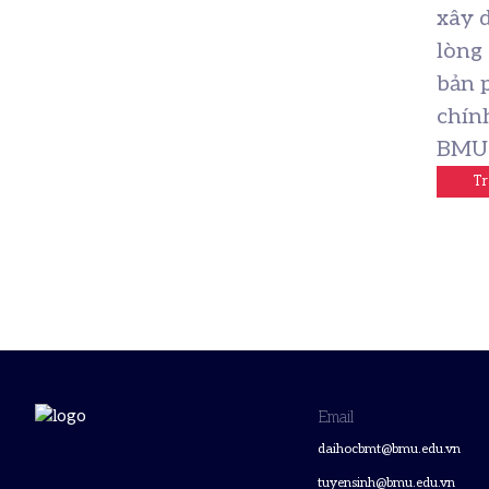
xây 
lòng 
bản 
chín
BMU
Tr
Email
daihocbmt@bmu.edu.vn
tuyensinh@bmu.edu.vn