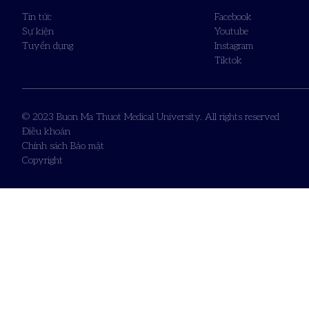
Tin tức
Facebook
Sự kiện
Youtube
Tuyển dụng
Instagram
Tiktok
© 2023 Buon Ma Thuot Medical University. All rights reserved
Điều khoản
Chính sách Bảo mật
Copyright