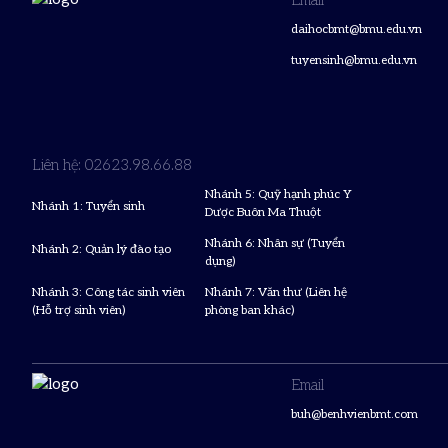
Email
daihocbmt@bmu.edu.vn
tuyensinh@bmu.edu.vn
Liên hệ: 02623.98.66.88
Nhánh 5: Quỹ hạnh phúc Y
Nhánh 1: Tuyển sinh
Dược Buôn Ma Thuột
Nhánh 6: Nhân sự (Tuyển
Nhánh 2: Quản lý đào tạo
dụng)
Nhánh 3: Công tác sinh viên
Nhánh 7: Văn thư (Liên hệ
(Hỗ trợ sinh viên)
phòng ban khác)
Email
buh@benhvienbmt.com